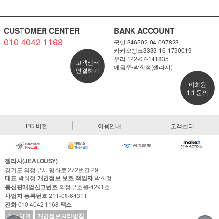
CUSTOMER CENTER
BANK ACCOUNT
010 4042 1168
국민 346502-04-097823
카카오뱅크3333-16-1790019
우리 122-07-141835
고객센터
예금주-박희정(젤라시)
연결하기
비회원
1:1 문의
PC 버전
이용안내
고객센터
젤라시(JEALOUSY)
경기도 의정부시 평화로 272번길 29
대표
박희정
개인정보 보호 책임자
박희정
통신판매업신고번호
의정부호원-4291호
사업자 등록번호
211-09-64311
전화
010 4042 1168
팩스
이용약관
개인정보처리방침