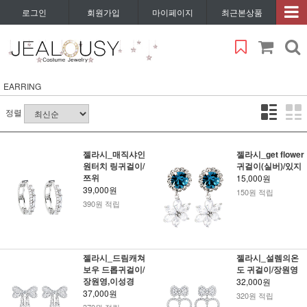
로그인
회원가입
마이페이지
최근본상품
EARRING
정렬
젤라시_매직샤인
젤라시_get flower
원터치 링귀걸이/
귀걸이(실버)/있지
쯔위
15,000원
39,000원
150원 적립
390원 적립
젤라시_드림캐쳐
젤라시_설렘의온
보우 드롭귀걸이/
도 귀걸이/장원영
장원영,이성경
32,000원
37,000원
320원 적립