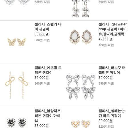
320원 적립
390원 적립
젤라시_스텔라 나
젤라시_ get water
비 귀걸이
drop 귀걸이 / 아이
유,장나라,금새록
38,000원
42,000원
380원 적립
420원 적립
젤라시_에뜨왈 드
젤라시_러브캣 더
리본 귀걸이
블리본 귀걸이
36,000원
39,000원
360원 적립
390원 적립
젤라시_블랑하트
젤라시_설레는순
리본 귀걸이/아이
간 하트 귀걸이
브
32,000원
33,000원
320원 적립