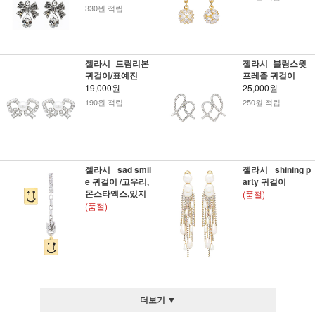
330원 적립
젤라시_드림리본
젤라시_블링스윗
귀걸이/표예진
프레즐 귀걸이
19,000원
25,000원
190원 적립
250원 적립
젤라시_ sad smil
젤라시_ shining p
e 귀걸이 /고우리,
arty 귀걸이
몬스타엑스,있지
(품절)
(품절)
더보기 ▼