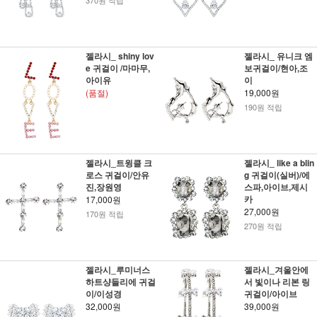
370원 적립
젤라시_ shiny lov
젤라시_ 유니크 엠
e 귀걸이 /마마무,
보귀걸이/현아,조
아이유
이
(품절)
19,000원
190원 적립
젤라시_트윙클 크
젤라시_ like a blin
로스 귀걸이/안유
g 귀걸이(실버)/에
진,장원영
스파,아이브,제시
카
17,000원
27,000원
170원 적립
270원 적립
젤라시_루미너스
젤라시_겨울안에
하트샹들리에 귀걸
서 빛이나 리본 링
이/이성경
귀걸이/아이브
32,000원
39,000원