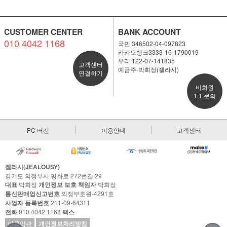
CUSTOMER CENTER
BANK ACCOUNT
010 4042 1168
국민 346502-04-097823
카카오뱅크3333-16-1790019
우리 122-07-141835
고객센터
예금주-박희정(젤라시)
연결하기
비회원
1:1 문의
PC 버전
이용안내
고객센터
젤라시(JEALOUSY)
경기도 의정부시 평화로 272번길 29
대표
박희정
개인정보 보호 책임자
박희정
통신판매업신고번호
의정부호원-4291호
사업자 등록번호
211-09-64311
전화
010 4042 1168
팩스
이용약관
개인정보처리방침