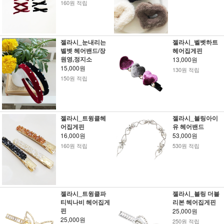
160원 적립
젤라시_눈내리는
젤라시_벨벳하트
벨벳 헤어밴드/장
헤어집게핀
원영,정지소
13,000원
15,000원
130원 적립
150원 적립
젤라시_트윙클헤
젤라시_블링아이
어집게핀
유 헤어밴드
16,000원
53,000원
160원 적립
530원 적립
젤라시_트윙클파
젤라시_블링 더블
티빅나비 헤어집게
리본 헤어집게핀
핀
25,000원
25,000원
250원 적립