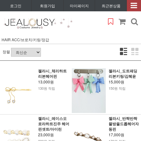
로그인
회원가입
마이페이지
최근본상품
HAIR ACC/브로치/키링/장갑
정렬
젤라시_체리하트
젤라시_도트패딩
리본헤어핀
리본키링/김혜윤
13,000원
15,000원
130원 적립
150원 적립
젤라시_레이스오
젤라시_반짝반짝
로라하트진주 헤어
물방울드롭헤어자
핀셋트/아이린
동핀
23,000원
17,000원