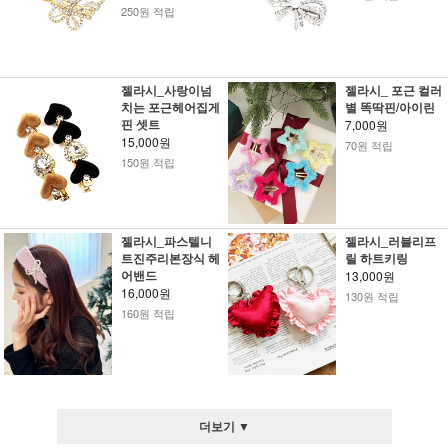
250원 적립
젤라시_사랑이넘
젤라시_ 포근 컬러
치는 포근헤어집게
별 똑딱핀/아이린
핀 셋트
7,000원
15,000원
70원 적립
150원 적립
젤라시_파스텔니
젤라시_러블리프
트진주리본장식 헤
릴 하트키링
어밴드
13,000원
16,000원
130원 적립
160원 적립
더보기 ▼