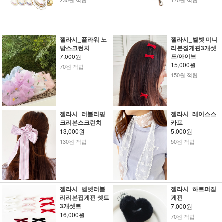
230원 적립
170원 적립
젤라시_플라워 노
젤라시_벨벳 미니
방스크런치
리본집게핀3개셋
트/아이브
7,000원
15,000원
70원 적립
150원 적립
젤라시_러블리핑
젤라시_레이스스
크리본스크런치
카프
13,000원
5,000원
130원 적립
50원 적립
젤라시_벨벳러블
젤라시_하트퍼집
리리본집게핀 셋트
게핀
3개셋트
7,000원
16,000원
70원 적립