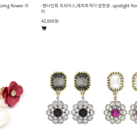
ng flower 귀
-팬사인회 트와이스,해피투게더 엄현경- spotlight flo
이
42,000원