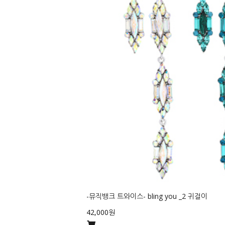
-뮤직뱅크 트와이스- bling you _2 귀걸이
42,000원