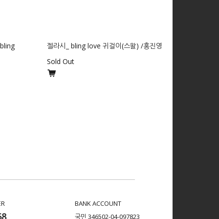
ling
젤라시_ bling love 귀걸이(스왈) /홍진영
Sold Out
ER
BANK ACCOUNT
68
국민 346502-04-097823