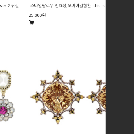
wer 2 귀걸
-스타일팔로우 전효성,오마이걸협찬- this is love 귀걸이
25,000원