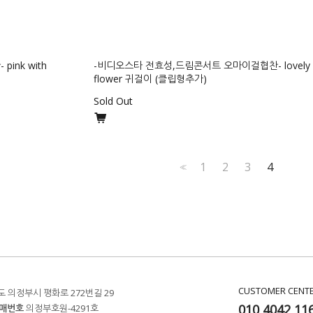
nk with
-비디오스타 전효성,드림콘서트 오마이걸협찬- lovely b
flower 귀걸이 (클립형추가)
Sold Out
1
2
3
4
<<
CUSTOMER CENT
 의정부시 평화로 272번길 29
010 4042 11
매번호
의정부호원-4291호