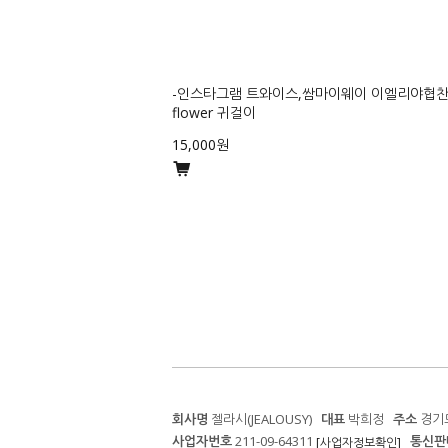
-인스타그램 트와이스,쌈마이웨이 이엘리야협찬- pi
flower 귀걸이
15,000원
회사명
젤라시(JEALOUSY)
대표
박희정
주소
경기도
사업자번호
211-09-64311
통신판
[사업자정보확인]