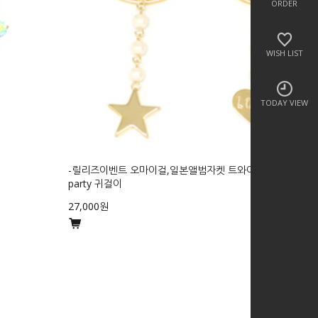
ORDER
WISH LIST
TODAY VIEW
-릴리즈이벤트 오마이걸,일본앨범자켓 트와이스- love with s
party 귀걸이
27,000원