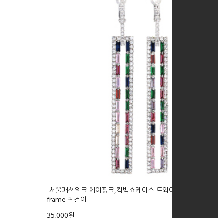
-서울패션위크 에이핑크,컴백쇼케이스 트와이스- beautiful
frame 귀걸이
35,000원