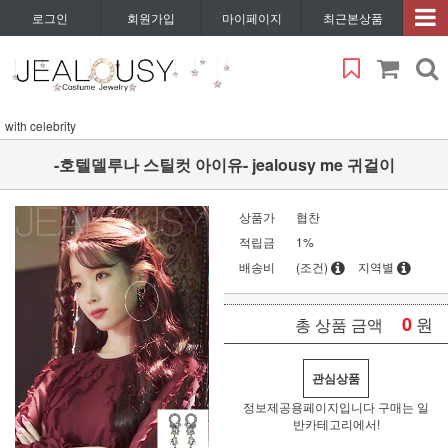
로그인
회원가입
마이페이지
최근본상품
with celebrity
-호텔델루나 스틸컷 아이유- jealousy me 귀걸이
상품가
협찬
적립금
1%
배송비
(조건)
지역별
0
원
총 상품 금액
관심상품
정보제공용페이지입니다 구매는 일
반카테고리에서!