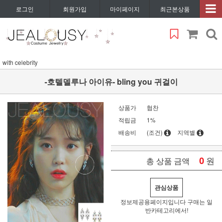
로그인
회원가입
마이페이지
최근본상품
with celebrity
-호텔델루나 아이유- bling you 귀걸이
상품가
협찬
적립금
1%
배송비
(조건)
지역별
0
원
총 상품 금액
관심상품
정보제공용페이지입니다 구매는 일
반카테고리에서!