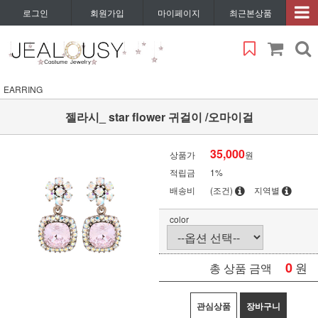
로그인
회원가입
마이페이지
최근본상품
EARRING
젤라시_ star flower 귀걸이 /오마이걸
35,000
상품가
원
적립금
1%
배송비
(조건)
지역별
color
0
원
총 상품 금액
관심상품
장바구니