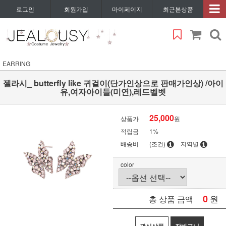
로그인
회원가입
마이페이지
최근본상품
EARRING
젤라시_ butterfly like 귀걸이(단가인상으로 판매가인상) /아이
유,여자아이들(미연),레드벨벳
25,000
상품가
원
적립금
1%
배송비
(조건)
지역별
color
0
원
총 상품 금액