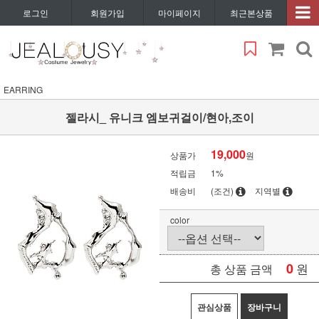
로그인
회원가입
마이페이지
최근본상품
EARRING
젤라시_ 유니크 엠보귀걸이/현아,조이
19,000
상품가
원
적립금
1%
배송비
(조건)
지역별
color
0
원
총 상품 금액
관심상품
장바구니