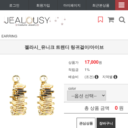
로그인
회원가입
마이페이지
최근본상품
EARRING
젤라시_유니크 트랜디 링귀걸이/아이브
17,000
상품가
원
적립금
1%
배송비
(조건)
지역별
color
0
원
총 상품 금액
관심상품
장바구니