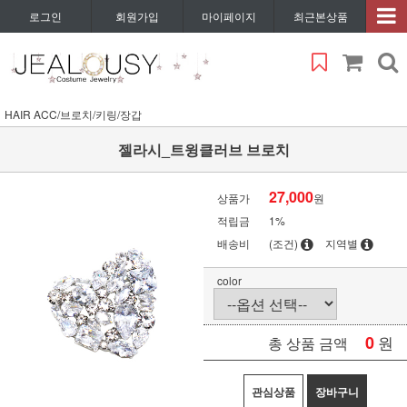
로그인
회원가입
마이페이지
최근본상품
HAIR ACC/브로치/키링/장갑
젤라시_트윙클러브 브로치
27,000
상품가
원
적립금
1%
배송비
(조건)
지역별
color
0
원
총 상품 금액
관심상품
장바구니