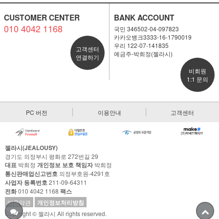
CUSTOMER CENTER
BANK ACCOUNT
010 4042 1168
국민 346502-04-097823
카카오뱅크3333-16-1790019
우리 122-07-141835
고객센터
예금주-박희정(젤라시)
연결하기
비회원
1:1 문의
PC 버전
이용안내
고객센터
젤라시(JEALOUSY)
경기도 의정부시 평화로 272번길 29
대표
박희정
개인정보 보호 책임자
박희정
통신판매업신고번호
의정부호원-4291호
사업자 등록번호
211-09-64311
전화
010 4042 1168
팩스
이용약관
개인정보처리방침
Copyright © 젤라시 All rights reserved.