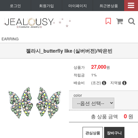
로그인
회원가입
마이페이지
최근본상품
EARRING
젤라시_butterfly like (실버버전)/박은빈
27,000
상품가
원
적립금
1%
배송비
(조건)
지역별
color
0
원
총 상품 금액
관심상품
장바구니