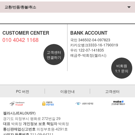
교환/반품/환불/취소
CUSTOMER CENTER
BANK ACCOUNT
010 4042 1168
국민 346502-04-097823
카카오뱅크3333-16-1790019
우리 122-07-141835
고객센터
예금주-박희정(젤라시)
연결하기
비회원
1:1 문의
PC 버전
이용안내
고객센터
젤라시(JEALOUSY)
경기도 의정부시 평화로 272번길 29
대표
박희정
개인정보 보호 책임자
박희정
통신판매업신고번호
의정부호원-4291호
사업자 등록번호
211-09-64311