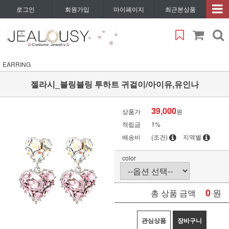
로그인
회원가입
마이페이지
최근본상품
EARRING
젤라시_블링블링 투하트 귀걸이/아이유,유인나
39,000
상품가
원
적립금
1%
배송비
(조건)
지역별
color
0
원
총 상품 금액
관심상품
장바구니