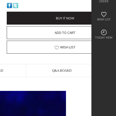
ORDER
BUY IT NOW
WISH LIST
ADD TO CART
TODAY VIEW
WISH LIST
RD
Q&A BOARD