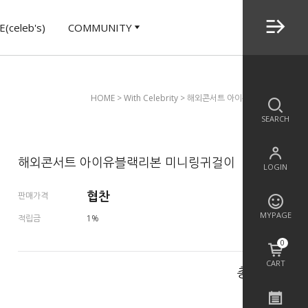
(celeb's)
COMMUNITY
HOME
>
With Celebrity
> 해외콘서트 아이유블랙리본 미니링
SEARCH
해외콘서트 아이유블랙리본 미니링귀걸이
LOGIN
협찬
판매가격
MYPAGE
적립금
1%
0
CART
총 상품 금액