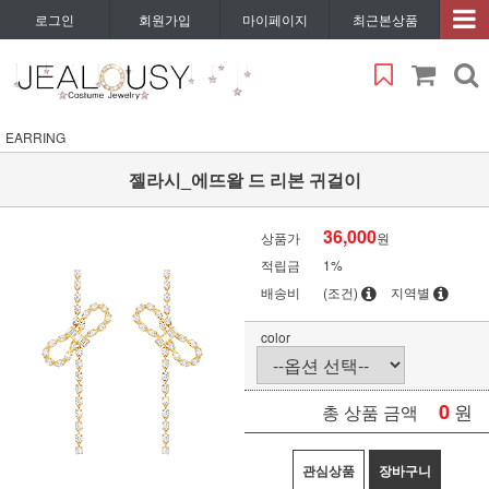
로그인
회원가입
마이페이지
최근본상품
EARRING
젤라시_에뜨왈 드 리본 귀걸이
36,000
상품가
원
적립금
1%
배송비
(조건)
지역별
color
0
원
총 상품 금액
관심상품
장바구니