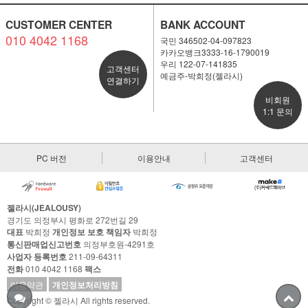
CUSTOMER CENTER
BANK ACCOUNT
010 4042 1168
국민 346502-04-097823
카카오뱅크3333-16-1790019
우리 122-07-141835
고객센터
예금주-박희정(젤라시)
연결하기
비회원
1:1 문의
PC 버전
이용안내
고객센터
젤라시(JEALOUSY)
경기도 의정부시 평화로 272번길 29
대표
박희정
개인정보 보호 책임자
박희정
통신판매업신고번호
의정부호원-4291호
사업자 등록번호
211-09-64311
전화
010 4042 1168
팩스
이용약관
개인정보처리방침
Copyright © 젤라시 All rights reserved.